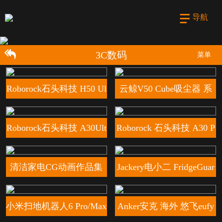
导航
3C数码
菜单
地机产品TVC
Roborock石头科技 H50 Ul
云鲸V50 Cube吸尘器 系
tra 吸尘器
列完整版
Roborock石头科技 A30Ult
Roborock 石头科技 A30 P
ra 泡沫洗
ro 2.0洗地机
清洁家电CG动画作品集
Jackery电小二 FridgeGuar
d冰箱卫士
小米扫地机器人6 Pro/Max
Anker安克 海外 悠飞eufy