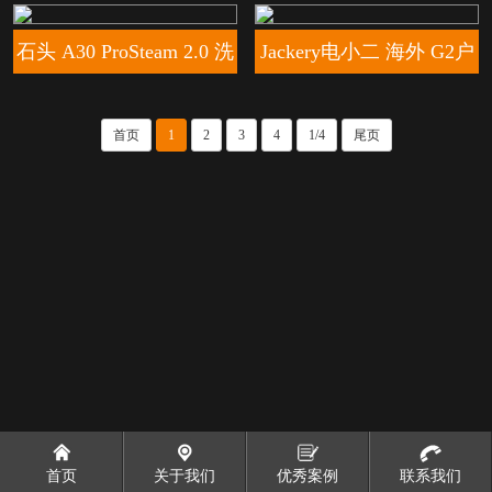
纯CG片
割草机
石头 A30 ProSteam 2.0 洗
Jackery电小二 海外 G2户
储产品
首页
1
2
3
4
1/4
尾页
首页
关于我们
优秀案例
联系我们