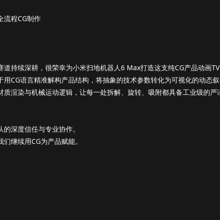
全流程CG制作
赛道持续深耕，很荣幸为小米扫地机器人6 Max打造这支纯CG产品动画TV
于用CG语言精准解构产品结构，将抽象的技术参数转化为可视化的动态叙
材质渲染与机械运动逻辑，让每一处拆解、旋转、吸附都具备工业级的严
队的深度信任与专业协作。
我们继续用CG为产品赋能。