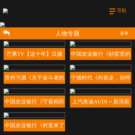
导航
人物专题
菜单
个年轻人》
芒果TV【这十年】汉服
中国农业银行《砂窑里的
奶奶《朝花夕拾》
匠人》
贵州习酒《关于奋斗者的
宁德时代《向前走，别停
二三事》
下》
中国农业银行《守着稻田
上汽奥迪AUDI × 新浪新
的人》
闻 双料冠军背后
中国农业银行《村里来了