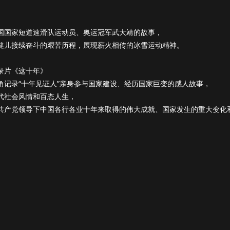
国国家短道速滑队运动员、奥运冠军武大靖的故事，
健儿接续奋斗的艰苦历程，展现薪火相传的冰雪运动精神。
录片《这十年》
角记录“十年见证人”亲身参与国家建设、经历国家巨变的感人故事，
代社会风情和百态人生，
共产党领导下中国各行各业十年来取得的伟大成就、国家发生的重大变化